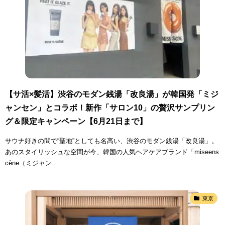
【サ活×髪活】渋谷のモダン銭湯「改良湯」が韓国発「ミジ
ャンセン」とコラボ！新作「サロン10」の贅沢サンプリン
グ＆限定キャンペーン【6月21日まで】
サウナ好きの間で“聖地”としても名高い、渋谷のモダン銭湯「改良湯」。
あのスタイリッシュな空間が今、韓国の人気ヘアケアブランド「miseens
cène（ミジャン...
東京