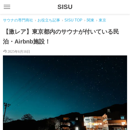
SISU
サウナの専門商社
›
お役立ち記事
›
SISU TOP
›
関東
›
東京
【激レア】東京都内のサウナが付いている民
泊・Airbnb施設！
2025年6月16日