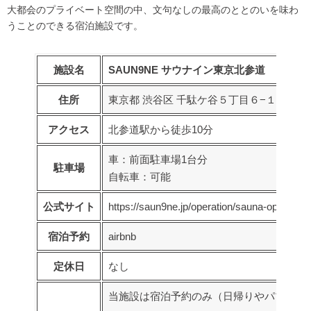
大都会のプライベート空間の中、文句なしの最高のととのいを味わ
うことのできる宿泊施設です。
施設名
SAUN9NE サウナイン東京北参道
住所
東京都 渋谷区 千駄ケ谷５丁目６−１４ Y.B
アクセス
北参道駅から徒歩10分
車：前面駐車場1台分
駐車場
自転車：可能
公式サイト
https://saun9ne.jp/operation/sauna-operation
宿泊予約
airbnb
定休日
なし
当施設は宿泊予約のみ（日帰りやパブリッ