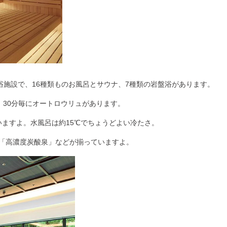
浴施設で、16種類ものお風呂とサウナ、7種類の岩盤浴があります。
、
30分毎にオートロウリュ
があります。
いますよ。
水風呂は約15℃
でちょうどよい冷たさ。
「
高濃度炭酸泉
」などが揃っていますよ。