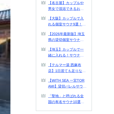
【名古屋】カップルや
る施設を徹底比較【料
男女で混浴できるおす
金表付き】
すめ個室サウナ・貸切
【大阪】カップルで入
プライベートサウナ9
れる個室サウナ9選！貸
選！
切できるプライベート
【2026年最新版】埼玉
サウナや2026年最新施
県の貸切個室サウナ・
設も紹介！
プライベートサウナお
【埼玉】カップルで一
すすめ14選！カップル
緒に入れる！サウナデ
や男女で使える施設も
ートおすすめ施設2選ご
紹介
【テルマー湯 西麻布
紹介！
店】1日居ても足りない
美の探求スパ空間。何
【WITH SEA 一宮TOR
をとっても高クオリテ
AMI】貸切バレルサウナ
ィな西麻布テルマー湯
付き貸別荘！千葉県の
を徹底解剖！
「聖地」と呼ばれる全
一宮TORAMIで海とサ
国の有名サウナ10選！
ウナを味わう
北は北海道、南は熊本
まで一挙紹介！各サウ