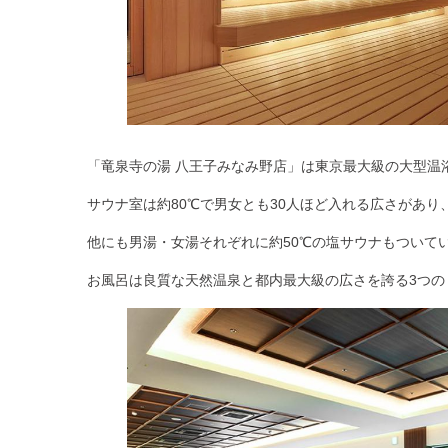
「竜泉寺の湯 八王子みなみ野店」は東京最大級の大型温
サウナ室は
約80℃
で男女とも
30人ほど入れる広さ
があり
他にも男湯・女湯それぞれに
約50℃の塩サウナ
もついて
お風呂は良質な天然温泉と都内最大級の広さを誇る3つの