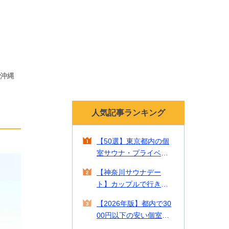
沖縄
人気記事ランキング
【50選】東京都内の個
室サウナ・プライベー
トサウナ！貸切で贅沢
【神奈川サウナデー
なリラックスタイムを
ト】カップルで行きた
【2026年最新】
い一緒に入れるサウナ2
【2026年版】都内で30
2選をご紹介！
00円以下の安い個室サ
ウナやカップルで入れ