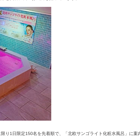
限り1日
限定150名
を先着順で、「
北欧サンゴライト化粧水風呂
」に案