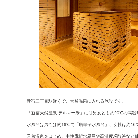
新宿三丁目駅近くで、
天然温泉
に入れる施設です。
「新宿天然温泉 テルマー湯」には男女とも約90℃の高温
水風呂は男性は約16℃で「
唐辛子水風呂
」、女性は約16
天然温泉をはじめ、中性電解水風呂や高濃度炭酸浴など