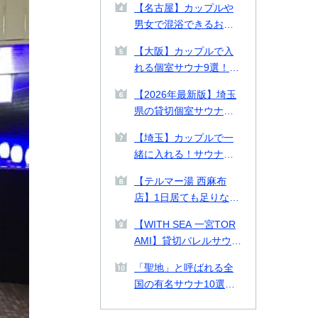
【名古屋】カップルや
る施設を徹底比較【料
男女で混浴できるおす
金表付き】
すめ個室サウナ・貸切
【大阪】カップルで入
プライベートサウナ9
れる個室サウナ9選！貸
選！
切できるプライベート
【2026年最新版】埼玉
サウナや2026年最新施
県の貸切個室サウナ・
設も紹介！
プライベートサウナお
【埼玉】カップルで一
すすめ14選！カップル
緒に入れる！サウナデ
や男女で使える施設も
ートおすすめ施設2選ご
紹介
【テルマー湯 西麻布
紹介！
店】1日居ても足りない
美の探求スパ空間。何
【WITH SEA 一宮TOR
をとっても高クオリテ
AMI】貸切バレルサウナ
ィな西麻布テルマー湯
付き貸別荘！千葉県の
を徹底解剖！
「聖地」と呼ばれる全
一宮TORAMIで海とサ
国の有名サウナ10選！
ウナを味わう
北は北海道、南は熊本
まで一挙紹介！各サウ