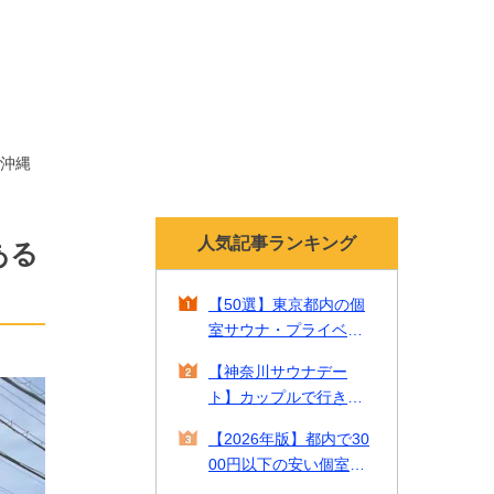
沖縄
人気記事ランキング
ある
【50選】東京都内の個
室サウナ・プライベー
トサウナ！貸切で贅沢
【神奈川サウナデー
なリラックスタイムを
ト】カップルで行きた
【2026年最新】
い一緒に入れるサウナ2
【2026年版】都内で30
2選をご紹介！
00円以下の安い個室サ
ウナやカップルで入れ