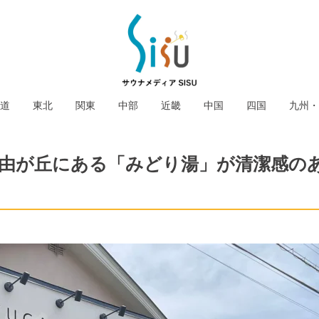
道
東北
関東
中部
近畿
中国
四国
九州・
由が丘にある「みどり湯」が清潔感の