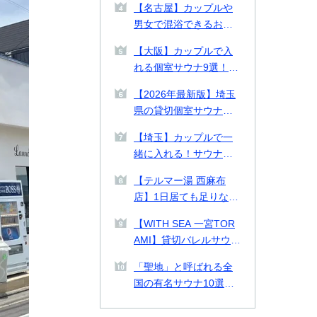
【名古屋】カップルや
る施設を徹底比較【料
男女で混浴できるおす
金表付き】
すめ個室サウナ・貸切
【大阪】カップルで入
プライベートサウナ9
れる個室サウナ9選！貸
選！
切できるプライベート
【2026年最新版】埼玉
サウナや2026年最新施
県の貸切個室サウナ・
設も紹介！
プライベートサウナお
【埼玉】カップルで一
すすめ14選！カップル
緒に入れる！サウナデ
や男女で使える施設も
ートおすすめ施設2選ご
紹介
【テルマー湯 西麻布
紹介！
店】1日居ても足りない
美の探求スパ空間。何
【WITH SEA 一宮TOR
をとっても高クオリテ
AMI】貸切バレルサウナ
ィな西麻布テルマー湯
付き貸別荘！千葉県の
を徹底解剖！
「聖地」と呼ばれる全
一宮TORAMIで海とサ
国の有名サウナ10選！
ウナを味わう
北は北海道、南は熊本
まで一挙紹介！各サウ