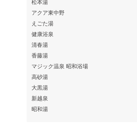
松本湯
アクア東中野
えごた湯
健康浴泉
清春湯
香藤湯
マジック温泉 昭和浴場
高砂湯
大黒湯
新越泉
昭和湯