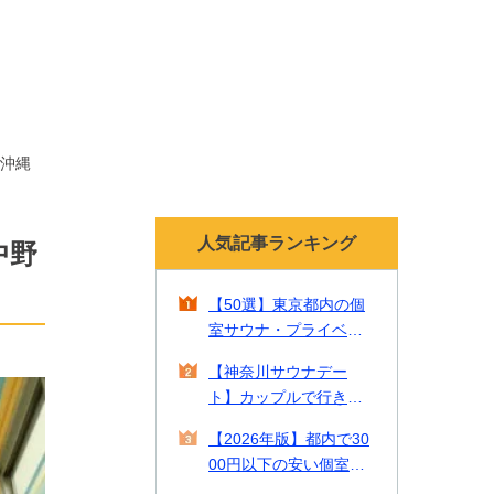
沖縄
人気記事ランキング
中野
【50選】東京都内の個
室サウナ・プライベー
トサウナ！貸切で贅沢
【神奈川サウナデー
なリラックスタイムを
ト】カップルで行きた
【2026年最新】
い一緒に入れるサウナ2
【2026年版】都内で30
2選をご紹介！
00円以下の安い個室サ
ウナやカップルで入れ