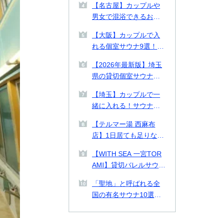
【名古屋】カップルや
る施設を徹底比較【料
男女で混浴できるおす
金表付き】
すめ個室サウナ・貸切
【大阪】カップルで入
プライベートサウナ9
れる個室サウナ9選！貸
選！
切できるプライベート
【2026年最新版】埼玉
サウナや2026年最新施
県の貸切個室サウナ・
設も紹介！
プライベートサウナお
【埼玉】カップルで一
すすめ14選！カップル
緒に入れる！サウナデ
や男女で使える施設も
ートおすすめ施設2選ご
紹介
【テルマー湯 西麻布
紹介！
店】1日居ても足りない
美の探求スパ空間。何
【WITH SEA 一宮TOR
をとっても高クオリテ
AMI】貸切バレルサウナ
ィな西麻布テルマー湯
付き貸別荘！千葉県の
を徹底解剖！
「聖地」と呼ばれる全
一宮TORAMIで海とサ
国の有名サウナ10選！
ウナを味わう
北は北海道、南は熊本
まで一挙紹介！各サウ