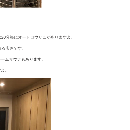
20分毎に
オートロウリュ
がありますよ。
れる広さです。
チームサウナもあります。
すよ。