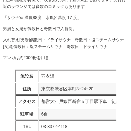
近のラウンジでは多数のコミックもあります
「サウナ室 温度88度 水風呂温度 17 度」
男湯と女湯が偶数日と奇数日で入替制。
入れ替え[男湯]偶数日：ドライサウナ 奇数日：塩スチームサウナ
[女湯]偶数日：塩スチームサウナ 奇数日：ドライサウナ
マンガは約2000冊を用意。
施設名
羽衣湯
住所
東京都渋谷区本町3−24−20
アクセス
都営大江戸線西新宿５丁目駅下車 徒歩4分
駐車場
6台
TEL
03-3372-4118