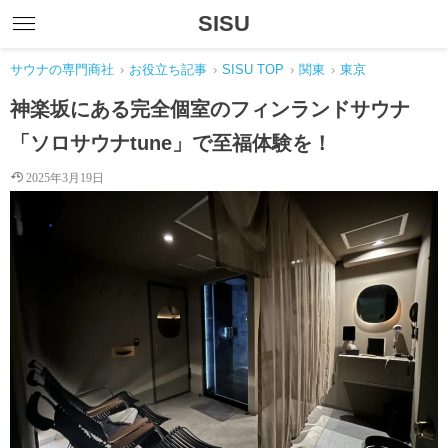
SISU
サウナの専門商社
›
お役立ち記事
›
SISU TOP
›
関東
›
東京
神楽坂にある完全個室のフィンランドサウナ
「ソロサウナtune」で至福体験を！
2025年3月19日