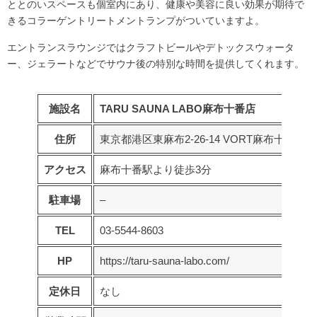
ととのいスペースも個室内にあり、健康や美容に良い効果が期待で
きる
コラーゲントリートメントランプ
がついていますよ。
エントランスラウンジでは
クラフトビールやデトックスウォータ
ー、ジェラート
などでサウナ後の特別な時間を提供してくれます。
施設名
TARU SAUNA LABO麻布十番店
住所
東京都港区東麻布2-26-14 VORT麻布十番
アクセス
麻布十番駅より徒歩3分
駐車場
–
TEL
03-5544-8603
HP
https://taru-sauna-labo.com/
定休日
なし