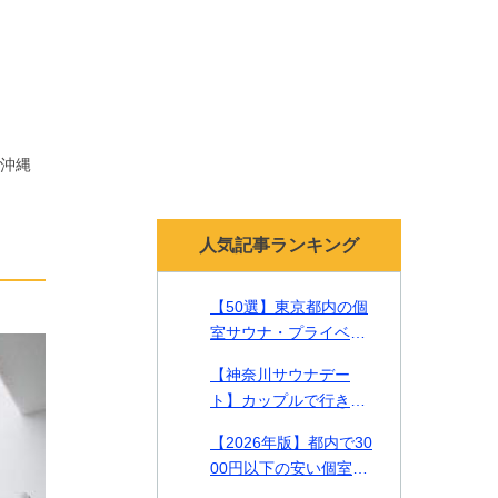
沖縄
人気記事ランキング
【50選】東京都内の個
室サウナ・プライベー
トサウナ！貸切で贅沢
【神奈川サウナデー
なリラックスタイムを
ト】カップルで行きた
【2026年最新】
い一緒に入れるサウナ2
【2026年版】都内で30
2選をご紹介！
00円以下の安い個室サ
ウナやカップルで入れ