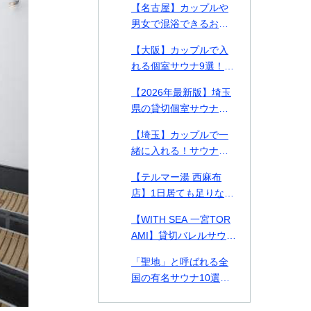
【名古屋】カップルや
る施設を徹底比較【料
男女で混浴できるおす
金表付き】
すめ個室サウナ・貸切
【大阪】カップルで入
プライベートサウナ9
れる個室サウナ9選！貸
選！
切できるプライベート
【2026年最新版】埼玉
サウナや2026年最新施
県の貸切個室サウナ・
設も紹介！
プライベートサウナお
【埼玉】カップルで一
すすめ14選！カップル
緒に入れる！サウナデ
や男女で使える施設も
ートおすすめ施設2選ご
紹介
【テルマー湯 西麻布
紹介！
店】1日居ても足りない
美の探求スパ空間。何
【WITH SEA 一宮TOR
をとっても高クオリテ
AMI】貸切バレルサウナ
ィな西麻布テルマー湯
付き貸別荘！千葉県の
を徹底解剖！
「聖地」と呼ばれる全
一宮TORAMIで海とサ
国の有名サウナ10選！
ウナを味わう
北は北海道、南は熊本
まで一挙紹介！各サウ