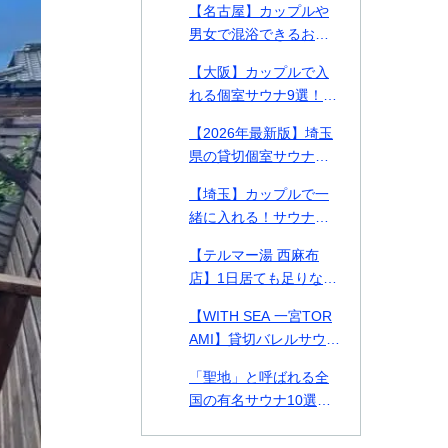
【名古屋】カップルや
る施設を徹底比較【料
男女で混浴できるおす
金表付き】
すめ個室サウナ・貸切
【大阪】カップルで入
プライベートサウナ9
れる個室サウナ9選！貸
選！
切できるプライベート
【2026年最新版】埼玉
サウナや2026年最新施
県の貸切個室サウナ・
設も紹介！
プライベートサウナお
【埼玉】カップルで一
すすめ14選！カップル
緒に入れる！サウナデ
や男女で使える施設も
ートおすすめ施設2選ご
紹介
【テルマー湯 西麻布
紹介！
店】1日居ても足りない
美の探求スパ空間。何
【WITH SEA 一宮TOR
をとっても高クオリテ
AMI】貸切バレルサウナ
ィな西麻布テルマー湯
付き貸別荘！千葉県の
を徹底解剖！
「聖地」と呼ばれる全
一宮TORAMIで海とサ
国の有名サウナ10選！
ウナを味わう
北は北海道、南は熊本
まで一挙紹介！各サウ