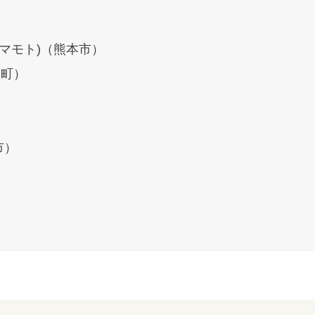
 クマモト)（熊本市）
国町）
市）