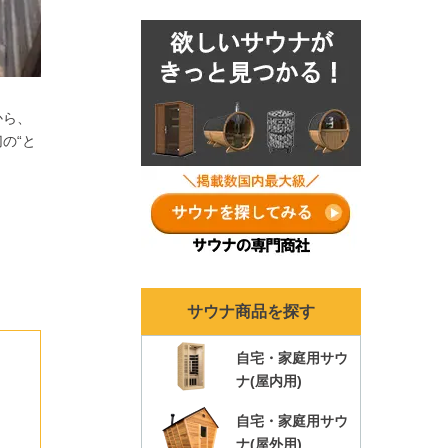
ナランキングも各年ま
とめ！
から、
の“と
サウナ商品を探す
自宅・家庭用サウ
ナ(屋内用)
自宅・家庭用サウ
ナ(屋外用)