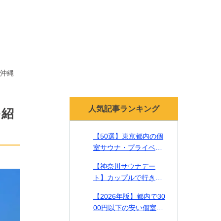
沖縄
人気記事ランキング
を紹
【50選】東京都内の個
室サウナ・プライベー
トサウナ！貸切で贅沢
【神奈川サウナデー
なリラックスタイムを
ト】カップルで行きた
【2026年最新】
い一緒に入れるサウナ2
【2026年版】都内で30
2選をご紹介！
00円以下の安い個室サ
ウナやカップルで入れ