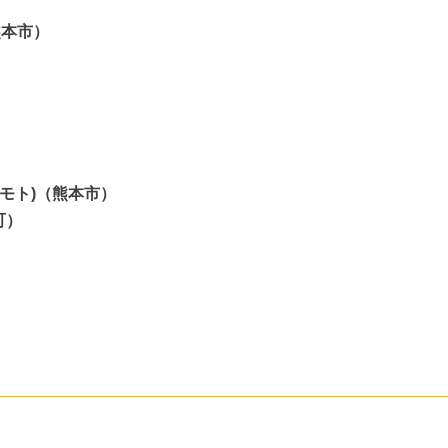
（熊本市）
クマモト)（熊本市）
町）
）