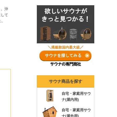
ナランキングも各年ま
よ。沖
とめ！
にして
よ。
サウナ商品を探す
自宅・家庭用サウ
ナ(屋内用)
自宅・家庭用サウ
ナ(屋外用)