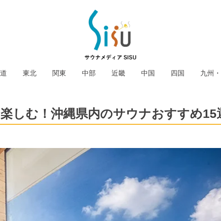
道
東北
関東
中部
近畿
中国
四国
九州・
を楽しむ！沖縄県内のサウナおすすめ15