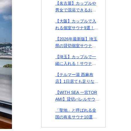
【名古屋】カップルや
る施設を徹底比較【料
男女で混浴できるおす
金表付き】
すめ個室サウナ・貸切
【大阪】カップルで入
プライベートサウナ9
れる個室サウナ9選！貸
選！
切できるプライベート
【2026年最新版】埼玉
サウナや2026年最新施
県の貸切個室サウナ・
設も紹介！
プライベートサウナお
【埼玉】カップルで一
すすめ14選！カップル
緒に入れる！サウナデ
や男女で使える施設も
ートおすすめ施設2選ご
紹介
【テルマー湯 西麻布
紹介！
店】1日居ても足りない
美の探求スパ空間。何
【WITH SEA 一宮TOR
をとっても高クオリテ
AMI】貸切バレルサウナ
ィな西麻布テルマー湯
付き貸別荘！千葉県の
を徹底解剖！
「聖地」と呼ばれる全
一宮TORAMIで海とサ
国の有名サウナ10選！
ウナを味わう
北は北海道、南は熊本
まで一挙紹介！各サウ