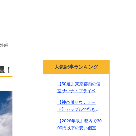
沖縄
人気記事ランキング
選！
【50選】東京都内の個
室サウナ・プライベー
トサウナ！貸切で贅沢
【神奈川サウナデー
なリラックスタイムを
ト】カップルで行きた
【2026年最新】
い一緒に入れるサウナ2
【2026年版】都内で30
2選をご紹介！
00円以下の安い個室サ
ウナやカップルで入れ