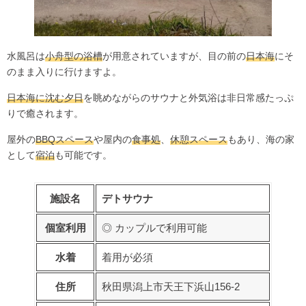
水風呂は
小舟型の浴槽
が用意されていますが、目の前の
日本海
にそ
のまま入りに行けますよ。
日本海に沈む夕日
を眺めながらのサウナと外気浴は非日常感たっぷ
りで癒されます。
屋外の
BBQスペース
や屋内の
食事処
、
休憩スペース
もあり、海の家
として
宿泊
も可能です。
施設名
デトサウナ
個室利用
◎ カップルで利用可能
水着
着用が必須
住所
秋田県潟上市天王下浜山156-2