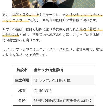
更に、
編笠と藍染め浴衣
をモチーフにした
オリジナルのサウナハッ
トとサウナウェア
で入り、西馬音内盆踊りの世界観に浸れます。
サウナの後は、盆踊り期間に踊り手に振る舞われた
銘酒「若返り」
の仕込み水
と同じ、西馬音内の地下水かけ流しになっている水風呂
で現実世界へと戻ります。
カフェラウンジやコミュニティスペースもあり、宿泊も可で、地域
の魅力を体感できる施設です。
施設名
盆サウナU(盆宿U)
個室利用
◎ カップルで利用可能
水着
着用が必須
住所
秋田県雄勝郡羽後町西馬音内本町47