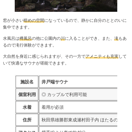
窓が小さい
暗めの空間
になっているので、静かに自分のととのいに
集中できます。
水風呂は
樽風呂
の他に公園内の
川
に入ることができ、また、
滝
もあ
るので滝行体験ができます。
大自然を身近に感じられますが、その一方で
アメニティも充実
して
いて快適なサウナが堪能できます。
施設名
井戸端サウナ
個室利用
◎ カップルで利用可能
水着
着用が必須
住所
秋田県雄勝郡東成瀬村田子内 ほたるの里公園