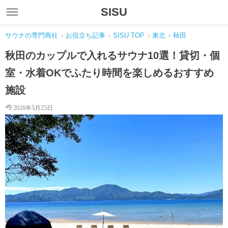
SISU
サウナの専門商社
›
お役立ち記事
›
SISU TOP
›
東北
›
秋田
秋田のカップルで入れるサウナ10選！貸切・個
室・水着OKでふたり時間を楽しめるおすすめ
施設
2026年5月25日