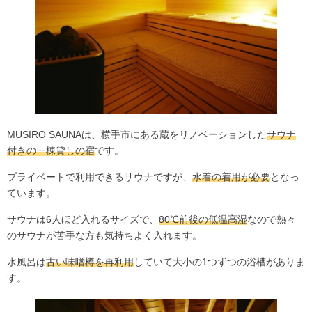
MUSIRO SAUNAは、横手市にある蔵をリノベーションした
サウナ
付きの一棟貸しの宿
です。
プライベートで利用できるサウナですが、
水着の着用が必要
となっ
ています。
サウナは6人ほど入れるサイズで、
80℃前後の低温高湿
なので熱々
のサウナが苦手な方も気持ちよく入れます。
水風呂は
古い味噌樽を再利用
していて大小の1つずつの浴槽がありま
す。