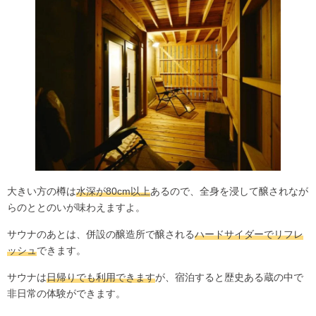
大きい方の樽は
水深が80cm以上
あるので、全身を浸して醸されなが
らのととのいが味わえますよ。
サウナのあとは、併設の醸造所で醸される
ハードサイダーでリフレ
ッシュ
できます。
サウナは
日帰りでも利用できます
が、宿泊すると歴史ある蔵の中で
非日常の体験ができます。