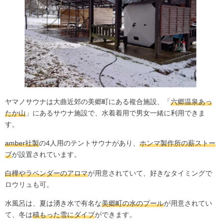
ヤマノサウナは大曲近郊の美郷町にある複合施設、「
六郷温泉あっ
たか山
」にあるサウナ施設で、水着着用で男女一緒に利用できま
す。
amber社製
の4人用のテントサウナがあり、
ホンマ製作所の薪ストー
ブ
が設置されています。
白樺やラベンダーのアロマ
が用意されていて、好きなタイミングで
ロウリュも可。
水風呂は、夏は湧き水で有名な
美郷町の水のプール
が用意されてい
て、冬は
積もった雪にダイブ
ができます。