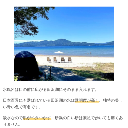
水風呂は目の前に広がる田沢湖にそのまま入れます。
日本百景にも選ばれている田沢湖の水は
透明度が高く
、独特の美し
い青い色で有名です。
淡水なので
肌がベタつかず
、砂浜の白い砂は素足で歩いても痛くあ
りません。