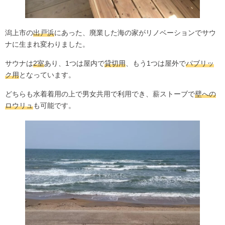
潟上市の
出戸浜
にあった、廃業した海の家がリノベーションでサウ
ナに生まれ変わりました。
サウナは
2室
あり、1つは屋内で
貸切用
、もう1つは屋外で
パブリッ
ク用
となっています。
どちらも水着着用の上で男女共用で利用でき、薪ストーブで
壁への
ロウリュ
も可能です。