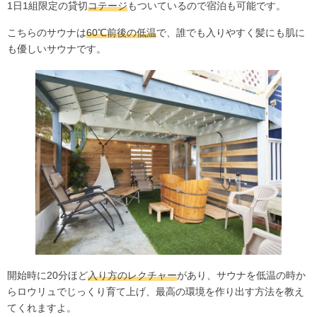
1日1組限定の貸切
コテージ
もついているので宿泊も可能です。
こちらのサウナは
60℃前後の低温
で、誰でも入りやすく髪にも肌に
も優しいサウナです。
開始時に20分ほど
入り方のレクチャー
があり、サウナを低温の時か
らロウリュでじっくり育て上げ、最高の環境を作り出す方法を教え
てくれますよ。