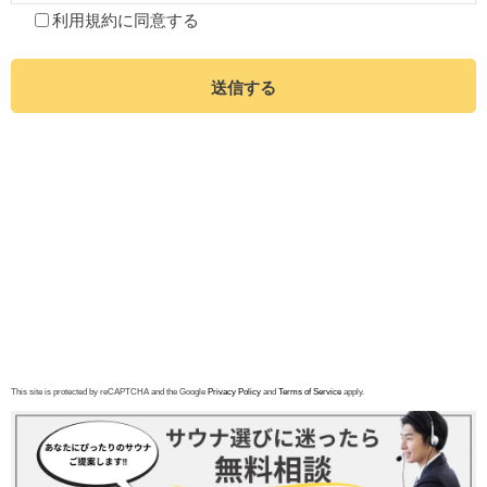
利用規約
に同意する
送信する
This site is protected by reCAPTCHA and the Google
Privacy Policy
and
Terms of Service
apply.