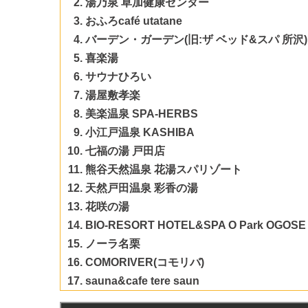
湯乃泉 草加健康センター
おふろcafé utatane
バーデン・ガーデン(旧:ザ ベッド&スパ 所沢)
喜楽湯
サウナひろい
湯屋敷孝楽
美楽温泉 SPA-HERBS
小江戸温泉 KASHIBA
七福の湯 戸田店
熊谷天然温泉 花湯スパリゾート
天然戸田温泉 彩香の湯
花咲の湯
BIO-RESORT HOTEL&SPA O Park OGOSE
ノーラ名栗
COMORIVER(コモリバ)
sauna&cafe tere saun