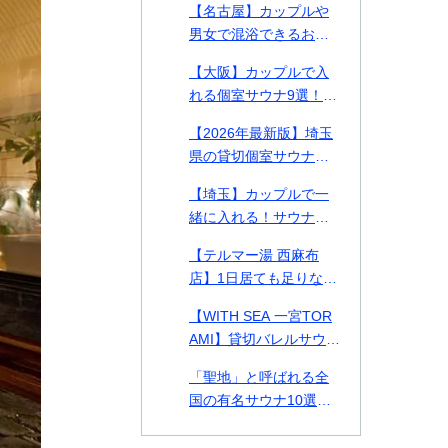
【名古屋】カップルや
る施設を徹底比較【料
男女で混浴できるおす
金表付き】
すめ個室サウナ・貸切
【大阪】カップルで入
プライベートサウナ9
れる個室サウナ9選！貸
選！
切できるプライベート
【2026年最新版】埼玉
サウナや2026年最新施
県の貸切個室サウナ・
設も紹介！
プライベートサウナお
【埼玉】カップルで一
すすめ14選！カップル
緒に入れる！サウナデ
や男女で使える施設も
ートおすすめ施設2選ご
紹介
【テルマー湯 西麻布
紹介！
店】1日居ても足りない
美の探求スパ空間。何
【WITH SEA 一宮TOR
をとっても高クオリテ
AMI】貸切バレルサウナ
ィな西麻布テルマー湯
付き貸別荘！千葉県の
を徹底解剖！
「聖地」と呼ばれる全
一宮TORAMIで海とサ
国の有名サウナ10選！
ウナを味わう
北は北海道、南は熊本
まで一挙紹介！各サウ