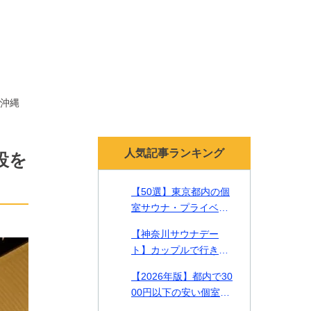
沖縄
人気記事ランキング
設を
【50選】東京都内の個
室サウナ・プライベー
トサウナ！貸切で贅沢
【神奈川サウナデー
なリラックスタイムを
ト】カップルで行きた
【2026年最新】
い一緒に入れるサウナ2
【2026年版】都内で30
2選をご紹介！
00円以下の安い個室サ
ウナやカップルで入れ