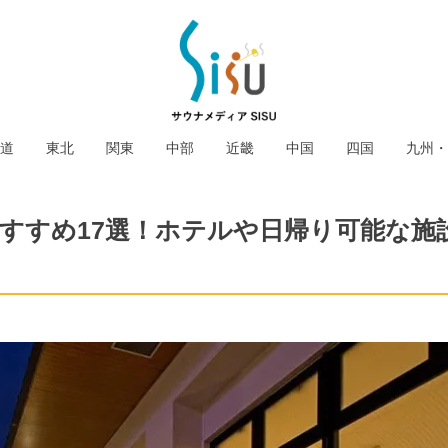
道
東北
関東
中部
近畿
中国
四国
九州・
おすすめ17選！ホテルや日帰り可能な施