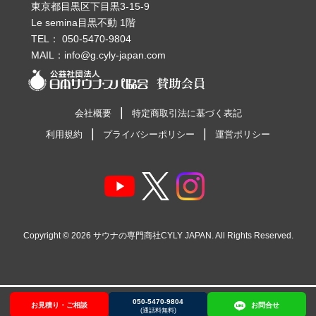
東京都目黒区下目黒3-15-9
Le semina目黒不動 1階
TEL：
050-5470-9804
MAIL：
info@g.cyly-japan.com
会社概要
特定商取引法に基づく表記
利用規約
プライバシーポリシー
運営ポリシー
Copyright © 2026
サウナの専門商社CYLY JAPAN
. All Rights Reserved.
050-5470-9804
お見積り・ご相談
お見積り・ご相談
050-5470-9804
お問合せ
お問合せ
(通話料無料)