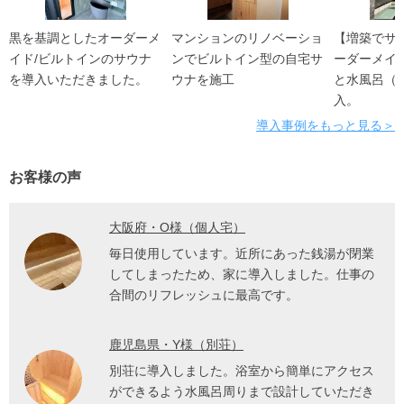
黒を基調としたオーダーメ
マンションのリノベーショ
【増築でサ
イド/ビルトインのサウナ
ンでビルトイン型の自宅サ
ーダーメイ
を導入いただきました。
ウナを施工
と水風呂（
入。
導入事例をもっと見る＞
お客様の声
大阪府・O様（個人宅）
毎日使用しています。近所にあった銭湯が閉業
してしまったため、家に導入しました。仕事の
合間のリフレッシュに最高です。
鹿児島県・Y様（別荘）
別荘に導入しました。浴室から簡単にアクセス
ができるよう水風呂周りまで設計していただき