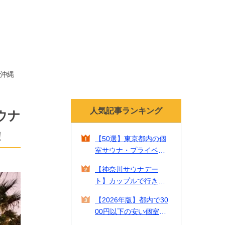
沖縄
人気記事ランキング
ウナ
！
【50選】東京都内の個
室サウナ・プライベー
トサウナ！貸切で贅沢
【神奈川サウナデー
なリラックスタイムを
ト】カップルで行きた
【2026年最新】
い一緒に入れるサウナ2
【2026年版】都内で30
2選をご紹介！
00円以下の安い個室サ
ウナやカップルで入れ