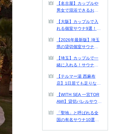
【名古屋】カップルや
る施設を徹底比較【料
男女で混浴できるおす
金表付き】
すめ個室サウナ・貸切
【大阪】カップルで入
プライベートサウナ9
れる個室サウナ9選！貸
選！
切できるプライベート
【2026年最新版】埼玉
サウナや2026年最新施
県の貸切個室サウナ・
設も紹介！
プライベートサウナお
【埼玉】カップルで一
すすめ14選！カップル
緒に入れる！サウナデ
や男女で使える施設も
ートおすすめ施設2選ご
紹介
【テルマー湯 西麻布
紹介！
店】1日居ても足りない
美の探求スパ空間。何
【WITH SEA 一宮TOR
をとっても高クオリテ
AMI】貸切バレルサウナ
ィな西麻布テルマー湯
付き貸別荘！千葉県の
を徹底解剖！
「聖地」と呼ばれる全
一宮TORAMIで海とサ
国の有名サウナ10選！
ウナを味わう
北は北海道、南は熊本
まで一挙紹介！各サウ