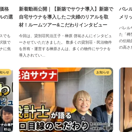
価格
新着動画公開｜【新築でサウナ導入】新築で
バレ
ルの選
自宅サウナを導入したご夫婦のリアルを取
メリ
材！ルームツアー&こだわりインタビュー
バレル
た「樽
スでも
今回は、貸別荘民泊王子・榊原 啓祐さんにインタビュ
の伝統
択肢で
ーさせていただきました。 数多くの貸別荘・民泊物件
の高さだ
ナに焦
を所有・運営する榊原さんは、多くの物件にサウナを
導入されてい...
知らせ
お知らせ