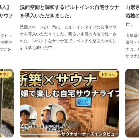
導入】
洗面空間と調和するビルトインの自宅サウナ
山形
サウナ
を導入いただきました。
浴槽
た。
洗面スペースの一角に、ビルトインタイプの自宅サウ
ナを導入いただきました。明るい木目の内装で統一さ
ンタビュ
山形県
れたコンパクトなサウナ室で、ベンチや壁面の照明に
民泊物件
風呂・
より落ち着いた空...
ウナを
ナは、
サウナ室
サウナ
お知らせ