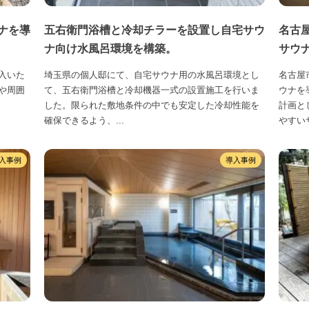
ナを導
五右衛門浴槽と冷却チラーを設置し自宅サウ
名古
ナ向け水風呂環境を構築。
サウ
入いた
埼玉県の個人邸にて、自宅サウナ用の水風呂環境とし
名古屋
や周囲
て、五右衛門浴槽と冷却機器一式の設置施工を行いま
ウナを
した。限られた敷地条件の中でも安定した冷却性能を
計画と
確保できるよう、...
やすいサ
入事例
導入事例