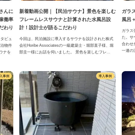
さんに
新着動画公開｜【民泊サウナ】景色を楽しむ
ガラ
稼働率
フレームレスサウナと計算された水風呂設
風呂
だわり
計！設計士が語るこだわり
ガラス
た。サ
ンタビュ
今回は、民泊施設に導入するサウナを設計された株式
合わせ
民泊物件
会社Horibe Associatesの一級建築士・堀部直子様、堀
一連の流
ウナを
部圭一様にお話を伺いました。 景色を楽しむフレ...
入事例
導入事例