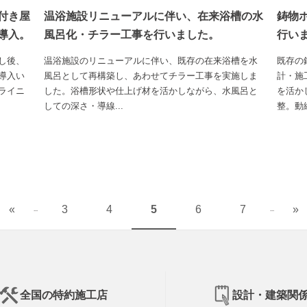
付き屋
鋳物
温浴施設リニューアルに伴い、在来浴槽の水
導入。
行い
風呂化・チラー工事を行いました。
し後、
既存の
温浴施設のリニューアルに伴い、既存の在来浴槽を水
導入い
計・施
風呂として再構築し、あわせてチラー工事を実施しま
ライニ
を活か
した。浴槽形状や仕上げ材を活かしながら、水風呂と
整。動線
しての深さ・導線...
«
3
4
5
6
7
»
...
...
全国の特約施工店
設計・建築関